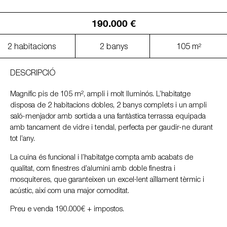
190.000 €
2 habitacions
2 banys
105 m²
DESCRIPCIÓ
Magnífic pis de 105 m², ampli i molt lluminós. L’habitatge
disposa de 2 habitacions dobles, 2 banys complets i un ampli
saló-menjador amb sortida a una fantàstica terrassa equipada
amb tancament de vidre i tendal, perfecta per gaudir-ne durant
tot l’any.
La cuina és funcional i l’habitatge compta amb acabats de
qualitat, com finestres d’alumini amb doble finestra i
mosquiteres, que garanteixen un excel·lent aïllament tèrmic i
acústic, així com una major comoditat.
Preu e venda 190.000€ + impostos.