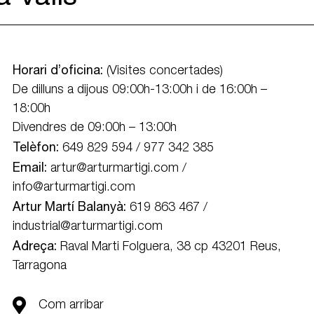
Horari d’oficina:
(Visites concertades)
De dilluns a dijous 09:00h-13:00h i de 16:00h –
18:00h
Divendres de 09:00h – 13:00h
Telèfon:
649 829 594 / 977 342 385
Email:
artur@arturmartigi.com
/
info@arturmartigi.com
Artur Martí Balanyà:
619 863 467
/
industrial@arturmartigi.com
Adreça:
Raval Marti Folguera, 38 cp 43201 Reus,
Tarragona
Com arribar