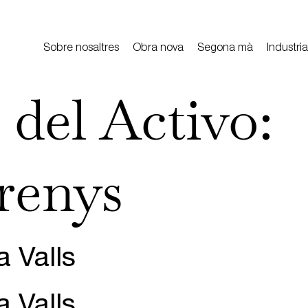
Sobre nosaltres
Obra nova
Segona mà
Industria
 del Activo:
rrenys
a Valls
a Valls