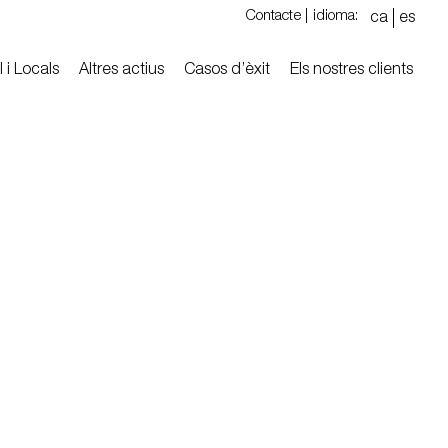
Contacte |
idioma:
ca
es
l i Locals
Altres actius
Casos d’èxit
Els nostres clients