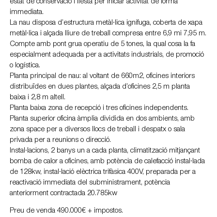
estat de conservació i llesta per iniciar activitat de forma
immediata.
La nau disposa d’estructura metàl·lica ignífuga, coberta de xapa
metàl·lica i alçada lliure de treball compresa entre 6,9 mi 7,95 m.
Compte amb pont grua operatiu de 5 tones, la qual cosa la fa
especialment adequada per a activitats industrials, de promoció
o logística.
Planta principal de nau: al voltant de 660m2, oficines interiors
distribuïdes en dues plantes, alçada d’oficines 2,5 m planta
baixa i 2,8 m altell.
Planta baixa zona de recepció i tres oficines independents.
Planta superior oficina àmplia dividida en dos ambients, amb
zona space per a diversos llocs de treball i despatx o sala
privada per a reunions o direcció.
Instal·lacions, 2 banys un a cada planta, climatització mitjançant
bomba de calor a oficines, amb potència de calefacció instal·lada
de 128kw, instal·lació elèctrica trifàsica 400V, preparada per a
reactivació immediata del subministrament, potència
anteriorment contractada 20.785kw
Preu de venda 490.000€ + impostos.